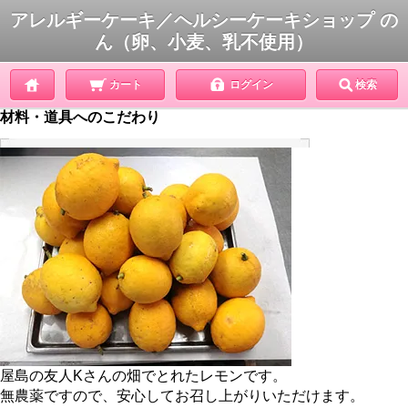
アレルギーケーキ／ヘルシーケーキショップ の
ん（卵、小麦、乳不使用）
カート
ログイン
検索
材料・道具へのこだわり
屋島の友人Kさんの畑でとれたレモンです。
無農薬ですので、安心してお召し上がりいただけます。