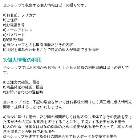
当ショップで収集する個人情報は以下の通りです。
a)お名前、フリガナ
b)ご住所
c)お電話番号
d)メールアドレス
e)パスワード
f)配送先情報
g)当ショップとのお取引履歴及びその内容
h)上記を組み合わせることで特定の個人が識別できる情報
3.個人情報の利用
当ショップではお客様からお預かりした個人情報の利用目的は以下の通りで
す。
a)ご注文の確認、照会
b)商品発送の確認、照会
c)お問い合わせの返信時
当ショップでは、下記の場合を除いてはお客様の断りなく第三者に個人情報を
開示・提供することはいたしません。
a)法令に基づく場合、及び国の機関若しくは地方公共団体又はその委託を受け
た者が法令の定める事務を遂行することに対して協力する必要がある場合
b)人の生命、身体又は財産の保護のために必要がある場合であって、本人の同
意を得ることが困難である場合
c)当ショップを運営する会社の関連会社で個人データを交換する場合