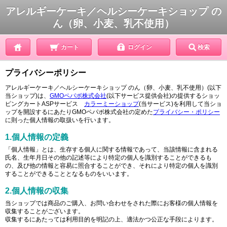
アレルギーケーキ／ヘルシーケーキショップ の
ん（卵、小麦、乳不使用）
カート
ログイン
検索
プライバシーポリシー
アレルギーケーキ／ヘルシーケーキショップ のん（卵、小麦、乳不使用）(以下
当ショップ)は、
GMOペパボ株式会社
(以下サービス提供会社)の提供するショッ
ピングカートASPサービス
カラーミーショップ
(当サービス)を利用して当ショ
ップを開設するにあたりGMOペパボ株式会社の定めた
プライバシー・ポリシー
に則った個人情報の取扱いを行います。
1.個人情報の定義
「個人情報」とは、生存する個人に関する情報であって、当該情報に含まれる
氏名、生年月日その他の記述等により特定の個人を識別することができるも
の、及び他の情報と容易に照合することができ、それにより特定の個人を識別
することができることとなるものをいいます。
2.個人情報の収集
当ショップでは商品のご購入、お問い合わせをされた際にお客様の個人情報を
収集することがございます。
収集するにあたっては利用目的を明記の上、適法かつ公正な手段によります。