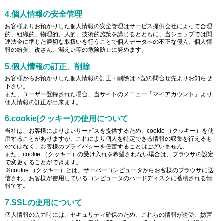
4.個人情報の安全管理
お客様よりお預かりした個人情報の安全管理はサービス提供会社によって合理
的、組織的、物理的、人的、技術的施策を講じるとともに、当ショップでは関
連法令に準じた適切な取扱いを行うことで個人データへの不正な侵入、個人情
報の紛失、改ざん、漏えい等の危険防止に努めます。
5.個人情報の訂正、削除
お客様からお預かりした個人情報の訂正・削除は下記の問合せ先よりお知らせ
下さい。
また、ユーザー登録された場合、当サイトのメニュー「マイアカウント」より
個人情報の訂正が出来ます。
6.cookie(クッキー)の使用について
当社は、お客様によりよいサービスを提供するため、cookie （クッキー）を使
用することがありますが、これにより個人を特定できる情報の収集を行えるも
のではなく、お客様のプライバシーを侵害することはございません。
また、cookie （クッキー）の受け入れを希望されない場合は、ブラウザの設定
で変更することができます。
※cookie （クッキー）とは、サーバーコンピュータからお客様のブラウザに送
信され、お客様が使用しているコンピュータのハードディスクに蓄積される情
報です。
7.SSLの使用について
個人情報の入力時には、セキュリティ確保のため、これらの情報が傍受、妨害