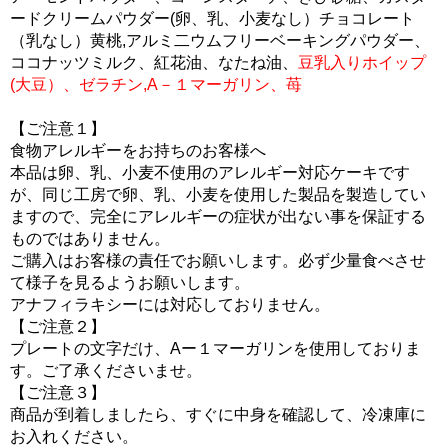
ードクリームパウダー(卵、乳、小麦なし）チョコレート
（乳なし）黄桃,アルミ二ウムフリーベーキングパウダー、
ココナッツミルク、紅花油、なたね油、
豆乳入りホイップ
(大豆）、ゼラチン,A－１マーガリン、苺
【ご注意１】
食物アレルギーをお持ちのお客様へ
本品は卵、乳、小麦不使用のアレルギー対応ケーキです
が、同じ工房で卵、乳、小麦を使用した製品を製造してい
ますので、完全にアレルギーの症状が出ない事を保証する
ものではありません。
ご購入はお客様の責任でお願いします。必ず少量食べさせ
て様子を見るようお願いします。
アナフィラキシーには対応しておりません。
【ご注意２】
プレートの文字だけ、Aー１マーガリンを使用しておりま
す。ご了承くださいませ。
【ご注意３】
商品が到着しましたら、すぐに中身を確認して、冷凍庫に
お入れください。